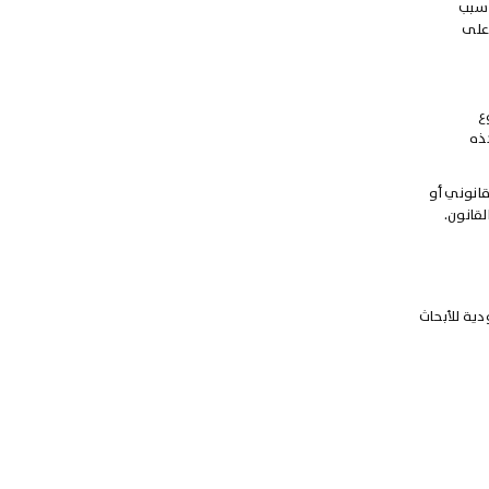
 سبب
 على
ع
هذه
قانوني أو
لقانون.
ية للأبحاث