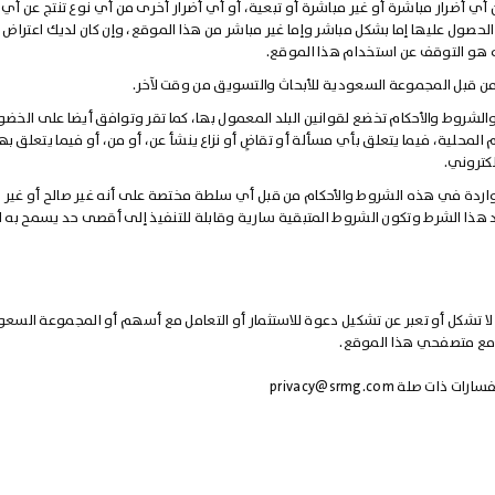
ي أضرار مباشرة أو غير مباشرة أو تبعية، أو أي أضرار أخرى من أي نوع تنتج عن أي
حصول عليها إما بشكل مباشر وإما غير مباشر من هذا الموقع، وإن كان لديك اعتراض
ه هو التوقف عن استخدام هذا الموقع.
ن قبل المجموعة السعودية للأبحاث والتسويق من وقت لآخر.
والشروط والأحكام تخضع لقوانين البلد المعمول بها، كما تقر وتوافق أيضا على الخضو
لمحلية، فيما يتعلق بأي مسألة أو تقاضٍ أو نزاع ينشأ عن، أو من، أو فيما يتعلق ب
لكتروني.
اردة في هذه الشروط والأحكام من قبل أي سلطة مختصة على أنه غير صالح أو غير 
د هذا الشرط وتكون الشروط المتبقية سارية وقابلة للتنفيذ إلى أقصى حد يسمح به ا
ا تشكل أو تعبر عن تشكيل دعوة للاستثمار أو التعامل مع أسهم أو المجموعة السعود
 ومع متصفحي هذا الموقع.
فسارات ذات صلة
privacy@srmg.com