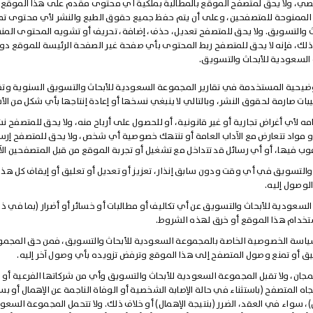
صي، ولا يحق لمتصفح الموقع بالمطالبة بملكية أي محتوى مقدم على هذا الموقع،
 الممنوحة للمتصفحين، وعلى أن يتم حفظ جميع حقوق الطبع والنشر لأي محتوى تم
 والتسويق. ولا يحق للمتصفح تعديل، حذف، إضافة، تحريف أو تشويه المحتوى الم
لك، فإنه لا يحق للمتصفح ربط المحتوى بأي صفحة غير الصفحة الرئيسة للموقع دو
لسعودية للأبحاث والتسويق.
ضيحية المستخدمة في تقارير المجموعة السعودية للأبحاث والتسويق السنوية وتقا
يبات صارمة لحقوق النشر، وبالتالي لا ينبغي نسخها أو إعادة إنتاجها بأي شكل من الأ
 لأي أغراض تجارية أو غير قانونية، أو للحصول على أرباح منه، ولا يحق للمتصفح نش
، أو مواد تتعارض مع الآداب العامة أو تنتهك خصوصية أي شخص، ولا يحق للمتصفح إرس
غوب فيها، أو أي رسائل قد تتداخل مع تشغيل أو تجربة الموقع من قبل المتصفحين الآ
التسويق في أي وقت ودون سابق إنذار، تعزيز أو تعديل أو تعليق أو إيقاف كل هذا
لوصول إليه.
عودية للأبحاث والتسويق عن أي تكاليف أو مطالبات أو خسائر أو أضرار (بما في ذ
ستخدام هذا الموقع أو خرق لهذه الشروط.
ياسة الخصوصية الخاصة بالمجموعة السعودية للأبحاث والتسويق، فمن حق المجم
يق أو تمنع وصول المتصفح إلى هذا الموقع وترفض تزويده بأي وصول آخر إليه.
جان، ولا تقبل المجموعة السعودية للأبحاث والتسويق وأي من شركاتها الفرعية أو
اه المتصفح (باستثناء في حالة الإصابة الشخصية أو الوفاة الناجمة عن الإهمال أو ب
ون)، سواء في العقد، الضرر (بنتيجة الإهمال) أو خلاف ذلك. ولا تتحمل المجموعة السعو