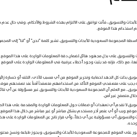
بحاث والتسويق، فأنت توافق على الالتزام بهذه الشروط والأحكام، وفي حال عدم 
م استخدام هذا الموقع.
سطة المجموعة السعودية للأبحاث والتسويق. تشير كلمة "نحن" أو "لنا" إلى المجم
 والتسويق على بذل مجهود هائل لضمان دقة المعلومات الواردة على هذا الموقع،
، مع ذلك، فإنه قد يثبت وجود أخطاء عرضية في المعلومات الواردة على الموقع
يق بذلت كل الجهد لحماية وتحرير الموقع من أي مسبب للأذى، التلف أو خسارة زائ
 يجب على متصفحي الموقع التأكد من استخدامهم متصفحاً آمناً عند تصفحهم موقع
ويق.. مع العلم أن المجموعة السعودية للأبحاث والتسويق غير مسؤولة عن أي نتائ
لال متصفح غير آمن.
ويق لا تقدم أي تعهدات أو ضمانات حول المعلومات الواردة والمقدمة على هذا ال
وقع ويب أو أي عنصر آخر مستخدم بشكل مباشر أو غير مباشر من خلال هذا الموقع. 
 والتسويق أي مسؤولية عن أي خطأ، وأي قرار ناتج عن المعلومات الواردة على هذا
وحده.
ر على الموقع للمجموعة السعودية للأبحاث والتسويق، ويجوز طباعة ونسخ محت