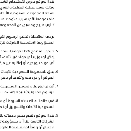
هذا الموقع بغرض الاستخدام الشخ
وذلك بسبب عملية الطباعة والنسخ
نسخه للمجموعة السعودية للأبحاث
على موقعنا لأي سبب. علاوة على ذ
كتابي صريح ومسبق من المجموعة ا
يرجى الملاحظة: تخضع الرسوم التو
المسؤولية الاجتماعية للشركات لترت
لا يحق لمتصفح هذا الموقع استخدامه
إعلان أو توزيع أي مواد غير لائقة
أي مواد ترويجية أو إعلانية غير مر
يحق للمجموعة السعودية للأبحاث و
الموقع أو جزء منه وتقييد أو حظر ا
أنت توافق على تعويض المجموعة الس
الرسوم القانونية) نتيجة لإساءة ا
في حالة انتهاك هذه الشروط أو س
السعودية للأبحاث والتسويق أن تع
هذا الموقع يقدم جميع خدماته بالم
الشركات التابعة لها أي مسؤولية تج
الاحتيال أو وفقاً لما يقتضيه القان