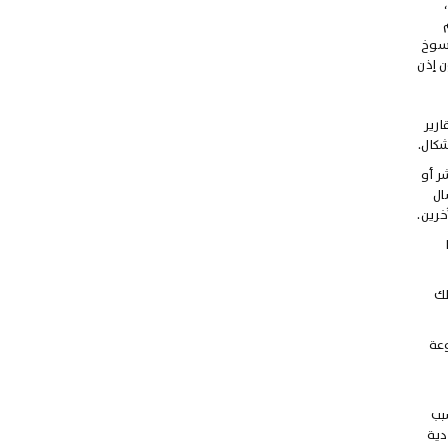
نسوخ
ن إذن
رير
شكال.
ر أو
ال
خرين.
لك
وعة
سبب
دية