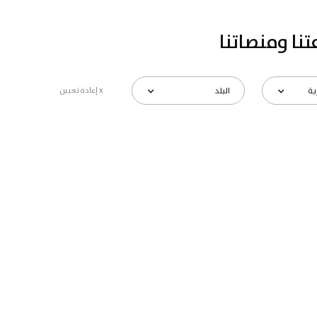
تنا ومنصاتنا
ية
البلد
x إعادة تعيين