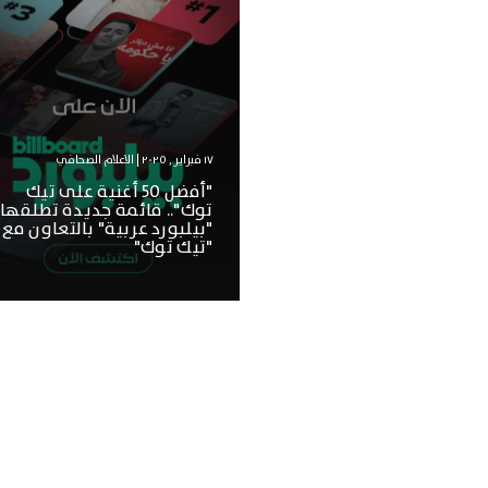
١٧ فبراير , ٢٠٢٥ | الاعلام الصحافي
"أفضل 50 أغنية على تيك
توك".. قائمة جديدة تطلقها
"بيلبورد عربية" بالتعاون مع
"تيك توك"